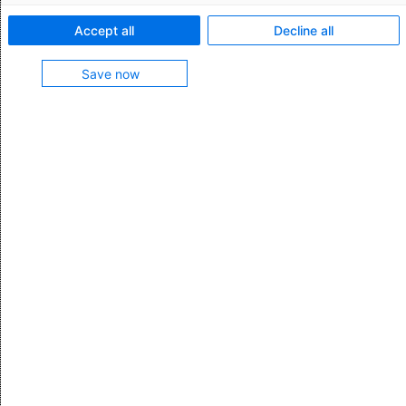
Mit dem monatlichen AEB-Newsletter erhalten
Accept all
Decline all
Sie Tipps & Tricks und bleiben zu Entwicklungen
im globalen Handel auf dem Laufenden. Melden
Save now
Sie sich jetzt an.
Abonnieren
Alle Kategorien
Logistik & Supply Chain Management
Zoll & Außenwirtschaft
Exportkontrolle
IT & Digitalisierung
AEB News