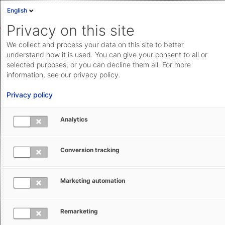
English
Privacy on this site
We collect and process your data on this site to better
Neues aus Außenhandel und
understand how it is used. You can give your consent to all or
Logistik
selected purposes, or you can decline them all. For more
information, see our privacy policy.
Was hält die Welt des Außenhandels am Laufen?
Privacy policy
Welche aktuellen Entwicklungen beeinflussen Ihre
internationale Lieferkette? Hier finden Sie Fachartikel
Analytics
mit Einblicken in Nachrichten und Tipps für Ihr
Compliance-, Zoll- und Logistikmanagement. Stöbern
Conversion tracking
Sie einfach unten oder wählen Sie die Themen aus, die
Sie interessieren, indem Sie die Suchergebnisse filtern.
Marketing automation
Remarketing
Für monatliche Updates anmelden