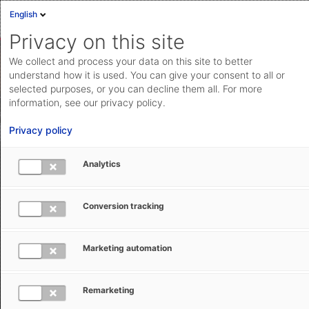
English
Privacy on this site
We collect and process your data on this site to better
understand how it is used. You can give your consent to all or
selected purposes, or you can decline them all. For more
gen
information, see our privacy policy.
cht
Privacy policy
Extensions für Ihre Kunden
Analytics
e
Mit den AEB Business Services geben wir Ihnen
®
Conversion tracking
praxiserprobte Integrationen für SAP
ERP, SAP
®
®
S/4HANA
, SAP
Cloud ERP und weitere Lösungen
sowie EWM, LGM oder TM an die Hand. Damit sind Sie
Marketing automation
bei Ihren Kunden auf der Überholspur.
Remarketing
Jetzt Partner werden