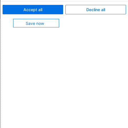
Accept all
Decline all
Save now
SAP-Migration leicht gemacht
SAP zertifiziert für Integrationen in die SAP Public und
Private Cloud sowie OnPrem: Die AEB Business
Services bilden die zuverlässige Basis für eine
erfolgreiche Transformation. Während Sie sich auf die
Beratung und Entwicklung Ihrer Kunden konzentrieren,
hat AEB die Integration bereits fertiggestellt.