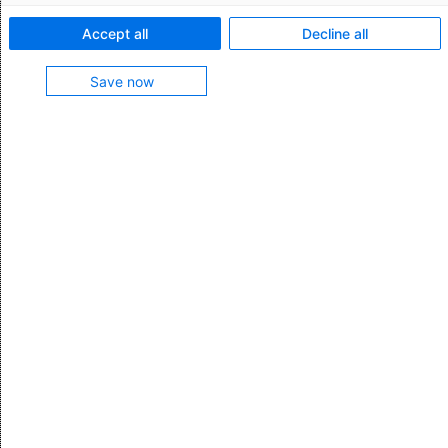
Accept all
Decline all
Common Ground
Save now
Letzte Aktualisierung: 14.07.2022
Die Unternehmenskultur bei AEB ist uns wichtig.
Deshalb haben wir im Common Ground versucht, das
Verständnis von Unternehmenskultur bei AEB in Worte
zu fassen.
Compliance-Richtlinien
Anti-Korruptionsrichtlinie
Letzte Aktualisierung: 02.01.2025
In der Richtlinie der AEB zum Umgang mit
Zuwendungen definieren wir Verhaltensanforderungen,