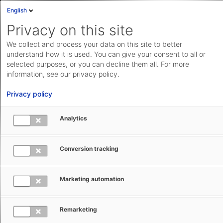
English
Privacy on this site
We collect and process your data on this site to better
Alle Dokumente auf einen Blick
understand how it is used. You can give your consent to all or
selected purposes, or you can decline them all. For more
Das Trust Center der AEB SE enthält alle wichtigen
information, see our privacy policy.
Informationen rund um die Themen Compliance,
Privacy policy
Datenschutz, Qualitätsmanagement, Rechenzentren,
Sicherheit, Ökologie sowie Zertifikate bei AEB. Alle
Analytics
Dokumente, die im Trust Center verlinkt sind, finden Sie
auch hier auf dieser Seite.
Conversion tracking
Marketing automation
Compliance
Remarketing
Werte bei AEB