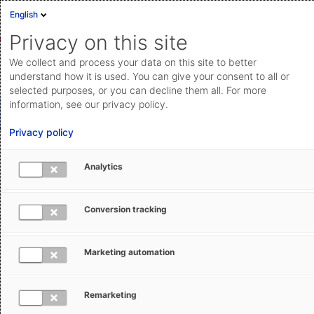
English
Privacy on this site
We collect and process your data on this site to better
So erreichen Sie uns: Ihr Kontakt zu AEB
understand how it is used. You can give your consent to all or
selected purposes, or you can decline them all. For more
information, see our privacy policy.
Produkte und Lösungen
Privacy policy
Rechnung und Bestellung
Analytics
Allgemeine Anfrage
Support
Conversion tracking
Marketing automation
Interessiert an unseren Lösungen? Einfach das Formular
ausfüllen – wir helfen Ihnen gern weiter.
Remarketing