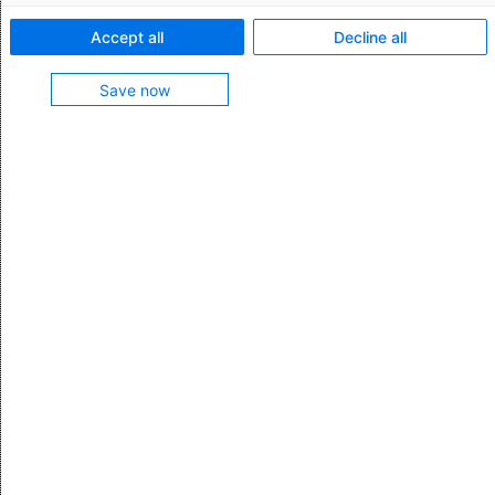
Accept all
Decline all
Save now
Vorname *
Nachname *
Geschäftliche E-Mail-Adresse *
Firma
Position
Telefon (Format z.B. +49123456910) *