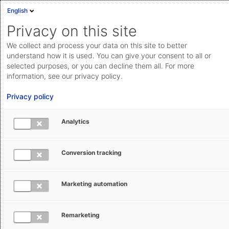
English
Privacy on this site
We collect and process your data on this site to better
Compliance Management bei AEB
understand how it is used. You can give your consent to all or
selected purposes, or you can decline them all. For more
Wir verstehen unter Compliance neben der
information, see our privacy policy.
selbstverständlichen Einhaltung von geltendem Recht
Privacy policy
auch die Einhaltung von internen Richtlinien und
ethischen Grundsätzen. Dies haben wir, als Teil
Analytics
unseres
Common Ground
und in unserem
Code of
Conduct
beschrieben.
Conversion tracking
Marketing automation
Compliance-Richtlinien bei AEB
Remarketing