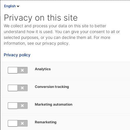
English
Privacy on this site
We collect and process your data on this site to better
understand how it is used. You can give your consent to all or
selected purposes, or you can decline them all. For more
information, see our privacy policy.
Privacy policy
Analytics
Ursprungsmanagement
leicht
gemacht
Conversion tracking
Mit der Origin & Preferences Software von AEB
Marketing automation
erstellen Sie ganz einfach und effektiv
rechtskonforme Ursprungsnachweise.
Remarketing
Automatisieren Sie die drei komplexen Aspekte des