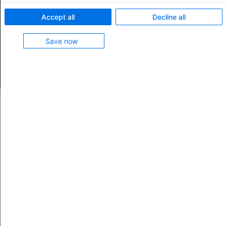
Ursprungsmanagements: Daten sammeln,
Accept all
Decline all
Präferenzkalkulation er- und Nachweise ausstellen.
Save now
Anfrage senden
Unsicher, wie Sie Ihre
Ursprungsansprüche belegen