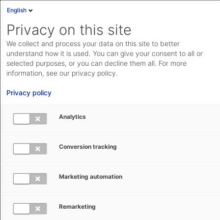
English
Privacy on this site
We collect and process your data on this site to better
Das AEB Management
understand how it is used. You can give your consent to all or
selected purposes, or you can decline them all. For more
Rahmenbedingungen für Wertschöpfung und
information, see our privacy policy.
Freiräume für Innovation zum Kundennutzen zu
Privacy policy
schaffen. Mitarbeiter in die Lage versetzen, an den
richtigen Stellen Wirkung zu erzeugen und auch über
Analytics
ihre eigenen Grenzen hinauszuwachsen – das sind
wesentliche Führungsaufgaben bei AEB. Diese nimmt
unter anderem das AEB-Management-Team wahr.
Conversion tracking
Marketing automation
Das Management
Remarketing
Verwaltungsrat