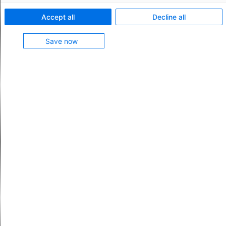
Accept all
Decline all
Save now
Softwareentwicklung
Als Software Engineer, Informatiker*in oder IT-
Systemarchitekt*in konzipierst, programmierst,
testest, optimierst und wartest du unsere
Software. Entweder nah an den Kunden und ihren
Fachanwendungen – oder näher an der
technologischen Basis.
Mehr erfahren