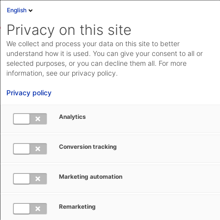
English
Privacy on this site
We collect and process your data on this site to better
Deine Einstiegsmöglichkeiten
understand how it is used. You can give your consent to all or
selected purposes, or you can decline them all. For more
Arbeiten bei AEB – das geht in vielen Bereichen. Hier
information, see our privacy policy.
erfährst du, in welchen.
Privacy policy
Egal, wo du dich einbringen kannst, wo deine Stärken
liegen: wir suchen dich, nicht (nur) deinen Lebenslauf.
Analytics
Alle offenen Jobs im Überblick
Conversion tracking
Marketing automation
Remarketing