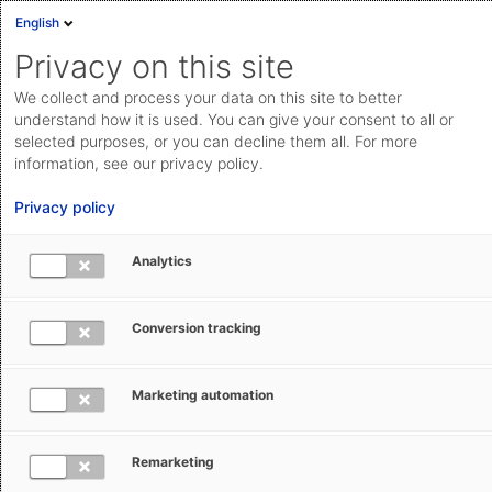
English
Privacy on this site
We collect and process your data on this site to better
understand how it is used. You can give your consent to all or
selected purposes, or you can decline them all. For more
information, see our privacy policy.
Privacy policy
Analytics
Conversion tracking
Individuelle Seminare
Neben den offenen Seminar-Angeboten bietet AEB
Marketing automation
auch individuelle Schulungen an. Bei Ihnen vor Ort,
bei AEB oder online. Wissen-Suchende im Bereich
Remarketing
Zoll und Exportkon
trolle haben die Möglichkeit,