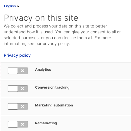
English
Privacy on this site
We collect and process your data on this site to better
understand how it is used. You can give your consent to all or
selected purposes, or you can decline them all. For more
Ökonomische
information, see our privacy policy.
Nachhaltigkeit
Privacy policy
In Bezug auf die ökonomische
Analytics
Nachhaltigkeit stehen für uns ein
nachhaltiges Wachstum, die Einhaltung
Conversion tracking
von Vorschriften und die
Zusammenarbeit mit Partnern in
Marketing automation
Sachen Nachhaltigkeit im Vordergrund.
Remarketing