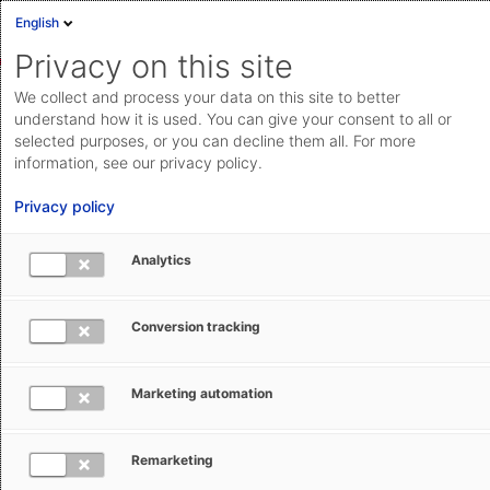
English
Privacy on this site
We collect and process your data on this site to better
understand how it is used. You can give your consent to all or
selected purposes, or you can decline them all. For more
information, see our privacy policy.
Privacy policy
Analytics
Conversion tracking
Software, die Zoll, Trade Compliance und Logistik
Marketing automation
automatisiert und vereinfacht. So bleiben Ihre Waren
in Bewegung und kommen pünktlich ans Ziel – KI-
gestützt, schnell und zuverlässig. Und dabei stets
Remarketing
100 % konform mit allen Vorschriften.