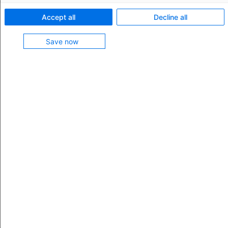
Debugmodus
Accept all
Decline all
Save now
Trade Compliance Management
Customs Management
Logistics & Supply Chain
Integrationen für SAP®