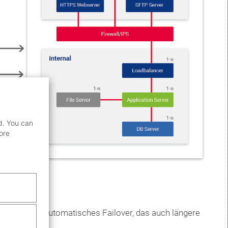
d. You can
ore
rlauben ein automatisches Failover, das auch längere