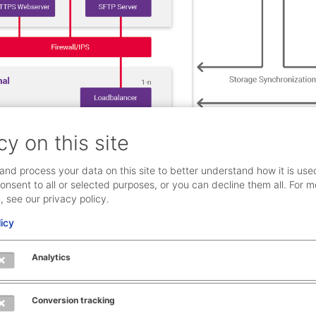
cy on this site
and process your data on this site to better understand how it is use
onsent to all or selected purposes, or you can decline them all. For m
, see our privacy policy.
licy
Analytics
fügbarkeit dank mehrfacher Redundanz
e in der AEB Cloud sind mehrfach redundant ausgelegt und e
Conversion tracking
inzelner Komponenten gut kompensieren kann.