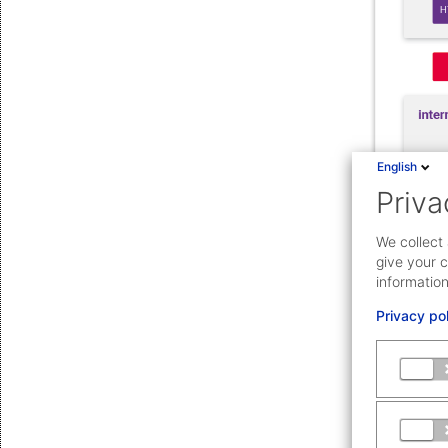
English
Priva
We collect 
give your c
information
Privacy po
Hochver
Alle System
Ausfälle e