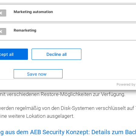
Marketing automation
die AEB-Rechenzentren durch mehrere getrennte, unterschie
erte Netzersatzanlage die Stromversorgung im Notfall bis zu 
st auch eine längere Ersatzstromzufuhr problemlos möglich,
Remarketing
kreuzt ausgelegte Anbindungen jedes Racks sowie mehrfache 
ept all
Decline all
en keine Herausforderungen für die AEB-Systeme bedeuten
nde Backup-Strategien
Save now
Powered by
ten zu sichern, stellen die AEB-Rechenzentren (SAN-integrie
it verschiedenen Restore-Möglichkeiten zur Verfügung.
erden regelmäßig von den Disk-Systemen verschlüsselt auf Ta
ine weitere Lokation ausgelagert.
g aus dem AEB Security Konzept: Details zum Bac