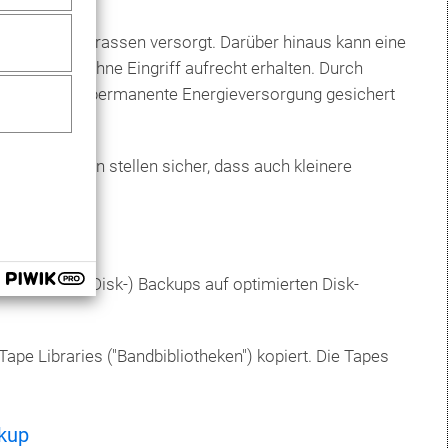
dliche Stromtrassen versorgt.
Darüber hinaus kann eine
24 Stunden ohne Eingriff aufrecht erhalten. Durch
 sodass eine permanente Energieversorgung gesichert
USV-Anlagen stellen sicher, dass auch kleinere
.
rte Disk-to-Disk-) Backups auf optimierten Disk-
pe Libraries ("Bandbibliotheken") kopiert. Die Tapes
kup