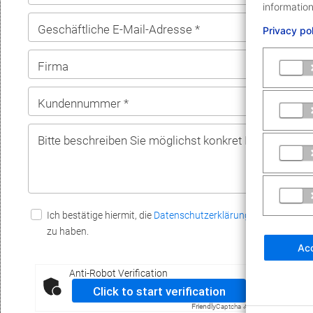
information
Geschäftliche E-Mail-Adresse *
Te
Privacy po
Firma
Kundennummer *
R
Bitte beschreiben Sie möglichst konkret Ihr Anliegen:
Ich bestätige hiermit, die
Datenschutzerklärung und das Recht
zu haben.
Acc
Anti-Robot Verification
Click to start verification
Friendly
Captcha ⇗