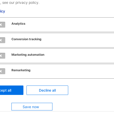
, see our privacy policy.
lefon (Format z.B. +49123456910)
licy
Analytics
echnungsnummer *
Conversion tracking
Marketing automation
Remarketing
 auf Widerruf/Widerspruch
zur Kenntnis genommen
ept all
Decline all
Senden
Save now