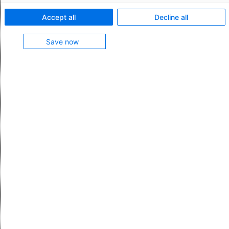
Exportkontrolle von A bis Z mit AEB-Lösungen
Accept all
Decline all
für Trade Compliance – integriert in der SAP®
Systemlandschaft.
Save now
Herausforderung
"Insgesamt gab es großes Potential, den
Datenaustausch durch eine verbesserte
Integration in unsere ERP-Systeme und Prozesse
schlanker und transparenter zu gestalten und
damit den Aufwand mit einer neuen Software
nachhaltig zu reduzieren. Für uns stand daher
schnell fest, dass wir uns auf die Suche nach