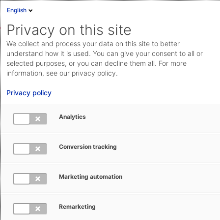
English
Privacy on this site
We collect and process your data on this site to better
understand how it is used. You can give your consent to all or
selected purposes, or you can decline them all. For more
information, see our privacy policy.
Privacy policy
Analytics
Conversion tracking
Success Story
OSRAM: Trade Compliance
Marketing automation
Management direkt in SAP®
Remarketing
OSRAM verbessert die weltweite