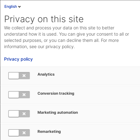
English
Privacy on this site
We collect and process your data on this site to better
understand how it is used. You can give your consent to all or
selected purposes, or you can decline them all. For more
information, see our privacy policy.
Privacy policy
Analytics
Hilfestellung
Conversion tracking
Präferenznachweise im Überblick
Welches Dokument benötige ich wann? Und welchen
Marketing automation
Ursprungserklärungstext für welches Land? REX oder
EA? AEB hilft schnell und unkompliziert.
Remarketing