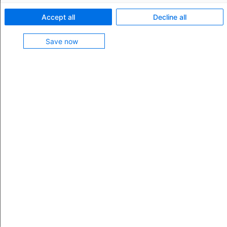
THOMAS HARTINGER
19.02.2024
Accept all
Decline all
Save now
Inhalt
Nachweise im Überblick
Mit AEB zum richtigen Präferenztext
Zur Aufbewahrung von Präferenznachweisen
Nachweise im Überblick
Ob innerhalb der EU, einer Zollunion oder eines
Freihandelsabkommens – Sie müssen immer den
passenden Nachweis der Freiverkehrseigenschaft bzw.
des Ursprungs vorlegen können.