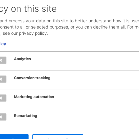
cy on this site
and process your data on this site to better understand how it is use
onsent to all or selected purposes, or you can decline them all. For m
, see our privacy policy.
lierbar für Profis
Bis zu 100 %
licy
steiger.
automatisierbar
 hoch Ihr Volumen ist –
Automatisieren Sie Ihre
Analytics
software von AEB passt.
Zollanmeldungen komplet
ente Assistenten helfen
passen Sie den
Conversion tracking
i den Anmeldungen. Das
Automatisierungsgrad an 
e Abrechnungsmodell
Situation an, beispielswe
für, dass Sie die Kosten
manuelle Checks vorzun
Marketing automation
 im Griff haben.
Remarketing