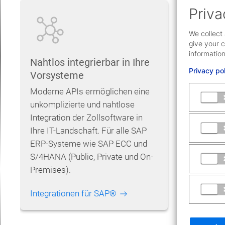
Priva
We collect 
give your c
information
Nahtlos integrierbar in Ihre
Hochska
Privacy po
Vorsysteme
und Ein
Moderne APIs ermöglichen eine
Egal wie
unkomplizierte und nahtlose
die Zoll
Integration der Zollsoftware in
Intellig
Ihre IT-Landschaft. Für alle SAP
Ihnen be
ERP-Systeme wie SAP ECC und
variabl
S/4HANA (Public, Private und On-
sorgt da
Premises).
jederzeit
Integrationen für SAP®