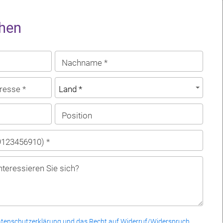
hen
Nachname *
resse *
Position
9123456910) *
nteressieren Sie sich?
tenschutzerklärung und das Recht auf Widerruf/Widerspruch