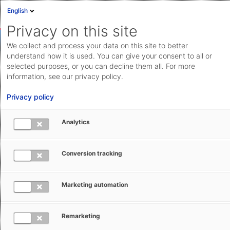
English
Privacy on this site
We collect and process your data on this site to better
understand how it is used. You can give your consent to all or
selected purposes, or you can decline them all. For more
®
Add-on für SAP
: Produkte
information, see our privacy policy.
klassifizieren und tarifieren
Privacy policy
Klassifizieren und tarifieren Sie über das Add-on für
Analytics
SAP Ihre Produkte und greifen Sie auf die gepflegten
Daten zu, um diese direkt für Folgeprozesse zu
Conversion tracking
verwenden.
Marketing automation
Funktion merken
Remarketing