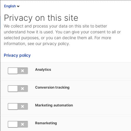
English
Privacy on this site
We collect and process your data on this site to better
understand how it is used. You can give your consent to all or
selected purposes, or you can decline them all. For more
Optionale Datenservices für
information, see our privacy policy.
Listenregeln lizensieren
Privacy policy
Datenservices liefern Listenregeln für die Kalkulation
Analytics
des präferenziellen Ursprungs aus Sicht der EU, der
Schweiz sowie des Vereinigten Königreichs. Diese
Conversion tracking
können Sie lizenzieren.
Marketing automation
Funktion merken
Remarketing