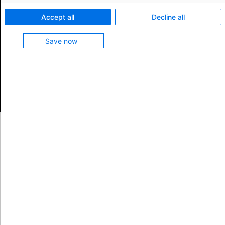
Accept all
Decline all
Funktionsmerkmale:
Save now
Folgende Datenservices können Sie optional
lizensieren:
Für die EU: Datenservice von Reguvis (Deutsch und
Englisch)
Für die Schweiz: Datenservice vom Mendel Verlag
(Deutsch oder Englisch)
Für das Vereinigte Königreich: Datenservice vom
Mendel Verlag (Englisch)
Sie können Listenregeln auch manuell erstellen.
Funktion enthalten in