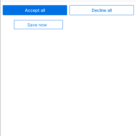
Funktionsmerkmale:
Accept all
Decline all
Archivierung von Leistungspositionen mit Preisen
Save now
und Geschäftspartnern, Abrechnungen mit
Abrechnungspositionen und Rechnungen Ihrer
Transportdienstleister
Über einen Datenexport können alle oder
ausgewählte archivierte Objekte als Dateien
exportiert und weiterverwendet werden
Funktion enthalten in
Transport Management
Mehr zum Produkt