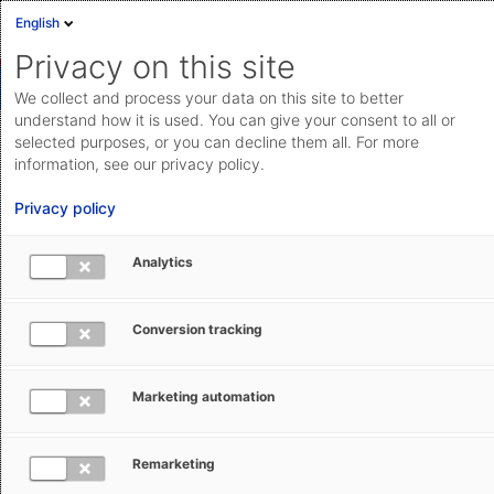
English
Privacy on this site
We collect and process your data on this site to better
understand how it is used. You can give your consent to all or
selected purposes, or you can decline them all. For more
Automatisierte Archivierung von
information, see our privacy policy.
rechnungsbezogenen Daten
Privacy policy
Mit Hilfe von Batches können Sie rechnungsbezogene
Analytics
Datensätze bzw. Objekte automatisiert archivieren und
diese später wieder exportieren.
Conversion tracking
Funktion merken
Marketing automation
Remarketing