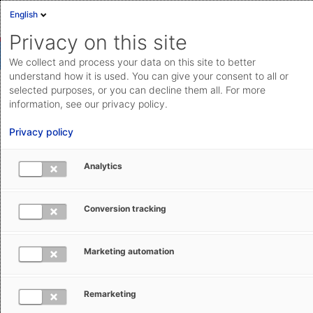
English
Privacy on this site
We collect and process your data on this site to better
understand how it is used. You can give your consent to all or
selected purposes, or you can decline them all. For more
Ausfuhrvorgänge aus Schweden
information, see our privacy policy.
abwickeln (AES)
Privacy policy
Übermitteln Sie alle erforderlichen Zollnachrichten und
Analytics
-dokumente für Ausfuhren aus Schweden direkt ans
nationale Meldesystem AES.
Conversion tracking
Funktion merken
Marketing automation
Remarketing