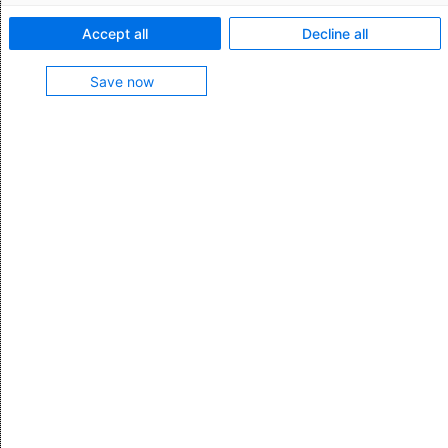
Funktionsmerkmale:
Accept all
Decline all
Ausfuhranmeldungen im nationalen Meldesystem
Save now
AES abwickeln
Unterstützte Anmeldungsarten: Standardanmeldung
Vorschau und Druck spezifischer Dokumente (EUR.1,
A.TR., Ursprungszeugnis)
Funktion enthalten in
Customs Management Platform
Mehr zum Produkt