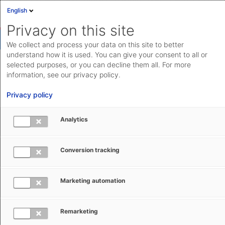
English
Privacy on this site
We collect and process your data on this site to better
understand how it is used. You can give your consent to all or
selected purposes, or you can decline them all. For more
Zahlreiche Versandarten und -
information, see our privacy policy.
optionen für optimale Zustellung
Privacy policy
Beliebte Services und Zustelloptionen, aber auch
Analytics
Spezialhandling wie Samstagszustellung,
Abholbeauftragungen oder Zustellung zeitkritischer
Conversion tracking
Sendungen aus dem Portfolio der Transportpartner
nutzen.
Marketing automation
Funktion merken
Remarketing