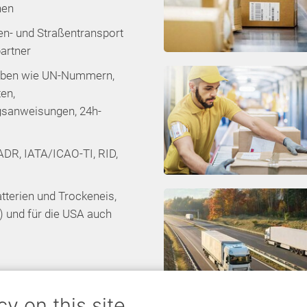
nen
en- und Straßentransport
artner
ngaben wie UN-Nummern,
en,
gsanweisungen, 24h-
DR, IATA/ICAO-TI, RID,
tterien und Trockeneis,
) und für die USA auch
cy on this site