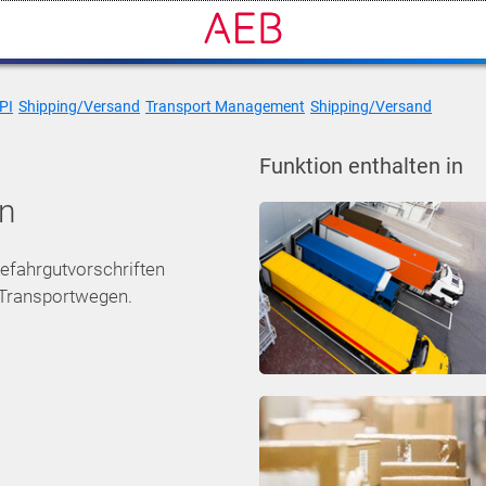
PI
Shipping/Versand
Transport Management
Shipping/Versand
Funktion enthalten in
n
efahrgutvorschriften
 Transportwegen.