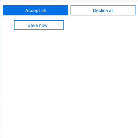
Zolls abzugeben. Mit Export Filing: DMS ist das kein
Accept all
Decline all
Problem. Die Software von AEB automatisiert und
beschleunigt Ihren Exportprozess aus Dänemark
Save now
heraus. Export Filing: DMS ist für große und kleine
Exporteure attraktiv.
Online-Demo anfragen
Funktionen für Ausfuhranmeldungen in
Dänemark mit DMS
Ausfuhren direkt beim dänischen Zoll anmelden
Mit Export Filing: DMS senden Sie Ihre
Ausfuhranmeldungen direkt an das IT-System der