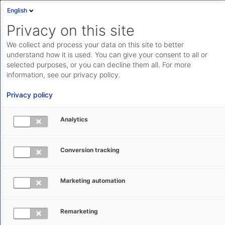
English
Privacy on this site
We collect and process your data on this site to better
understand how it is used. You can give your consent to all or
selected purposes, or you can decline them all. For more
information, see our privacy policy.
Privacy policy
Analytics
Ausfuhranmeldungen in
Dänemark ganz einfach mit
Conversion tracking
Export Filing: DMS
Marketing automation
Sie wollen direkt aus Dänemark exportieren? Dann
sind Sie verpflichtet, eine elektronische
Remarketing
Zollanmeldung über das AES-System des dänischen