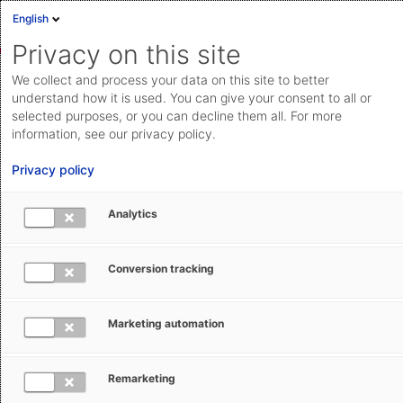
English
Privacy on this site
We collect and process your data on this site to better
Import Filing ATLAS Aufbau
understand how it is used. You can give your consent to all or
selected purposes, or you can decline them all. For more
Spezial
information, see our privacy policy.
Privacy policy
Analytics
Freie Plätze
12
Datum
02.07.26
Conversion tracking
Zeit
09:00 - 12:30
Preis
300,00 EUR
Marketing automation
Ort
MS Teams
Der Zugangslink wird Ihnen bei der Anmeldung
Remarketing
automatisch zugeschickt.