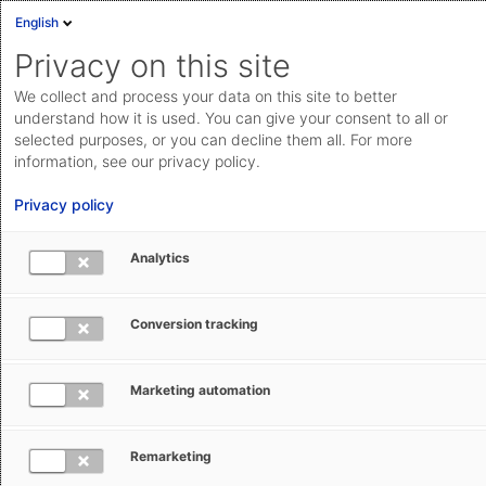
English
Privacy on this site
We collect and process your data on this site to better
understand how it is used. You can give your consent to all or
selected purposes, or you can decline them all. For more
information, see our privacy policy.
Privacy policy
Analytics
E-Commerce
Conversion tracking
EU-Zollreform: Was ändert sich bei
Kleinsendungen?
Marketing automation
In den kommenden Jahren wird die EU-Zollreform das
Geschäft für E-Commerce-Unternehmen grundlegend
Remarketing
verändern. Unser Überblick zeigt, worauf es jetzt