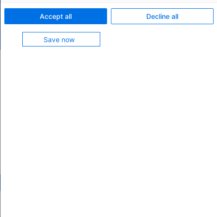
Accept all
Decline all
Save now
IT-Projektmanager*in für
Warenursprung & Präferenzen mit SAP
(all genders)
Berufseinsteiger/Berufserfahrene
Stuttgart, Soest, Aalen
Vollzeit
Online bewerben